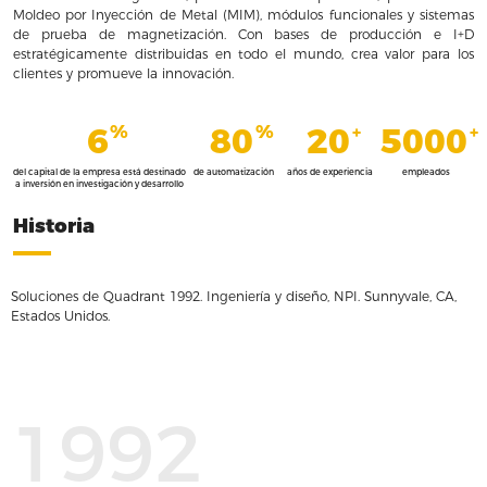
Moldeo por Inyección de Metal (MIM), módulos funcionales y sistemas
de prueba de magnetización. Con bases de producción e I+D
estratégicamente distribuidas en todo el mundo, crea valor para los
clientes y promueve la innovación.
6
80
20
5000
%
%
+
+
del capital de la empresa está destinado
de automatización
años de experiencia
empleados
a inversión en investigación y desarrollo
Historia
Soluciones de Quadrant 1992. Ingeniería y diseño, NPI. Sunnyvale, CA,
Estados Unidos.
1992