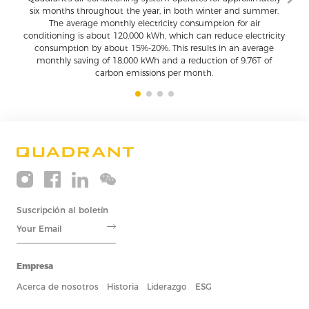
six months throughout the year, in both winter and summer.
Innovación y excelencia
The average monthly electricity consumption for air
Inclusión y diversidad
Permitir a los empleados utilizar y desarrollar el conocimiento, la
Crecimiento y desarrollo
conditioning is about 120,000 kWh, which can reduce electricity
excelencia, la experiencia y la creatividad en la mayor medida
Fomentar, motivar y apoyar a través de Quadrant.
Garantizar un lugar de trabajo inclusivo y diverso para todos.
consumption by about 15%-20%. This results in an average
posible.
monthly saving of 18,000 kWh and a reduction of 9.76T of
carbon emissions per month.
Suscripción al boletín
Empresa
Acerca de nosotros
Historia
Liderazgo
ESG