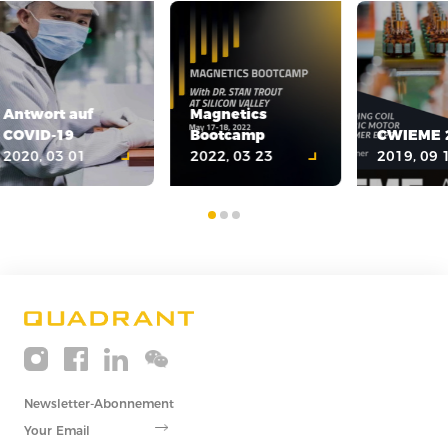
Antwort auf
Magnetics
COVID-19
Bootcamp
CWIEME 
2020, 03 01
2022, 03 23
2019, 09 
Newsletter-Abonnement